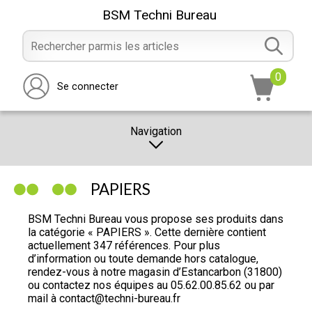
BSM Techni Bureau
0
Se connecter
Navigation
CATALOGUE
PAPIERS
PROMOTION
BSM Techni Bureau vous propose ses produits dans
NOTRE MAGASIN
la catégorie « PAPIERS ». Cette dernière contient
actuellement 347 références. Pour plus
NOUS CONTACTER
d’information ou toute demande hors catalogue,
rendez-vous à notre magasin d’Estancarbon (31800)
RÉALISATION
ou contactez nos équipes au
05.62.00.85.62
ou par
mail à
contact@techni-bureau.fr