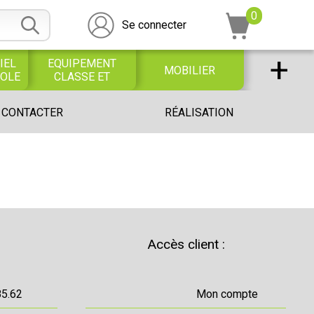
0
Se connecter
+
IEL
EQUIPEMENT
MOBILIER
COLE
CLASSE ET
BUREAU
DESSIN SCOLAIRE
UNIVERS PETITE
 CONTACTER
RÉALISATION
ET
ENFANCE
PROFESSIONNEL
Accès client :
85.62
Mon compte