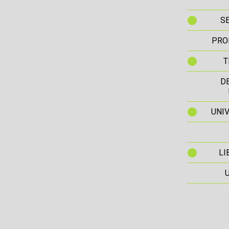
S
PRO
T
D
UNIV
LI