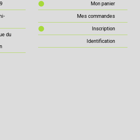
69
Mon panier
ni-
Mes commandes
Inscription
ue du
Identification
n