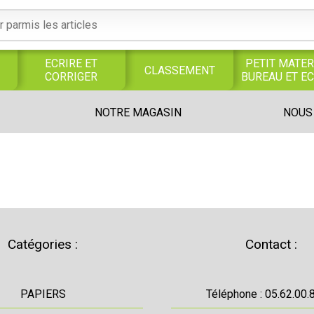
ECRIRE ET
PETIT MATER
CLASSEMENT
CORRIGER
BUREAU ET E
S
SERVICES
PRODUITS
TRAVAUX
NOTRE MAGASIN
NOUS
S
GENERAUX
ALIMENTAIRES
MANUELS
UNIVERS MAGASIN
Catégories :
Contact :
PAPIERS
Téléphone : 05.62.00.