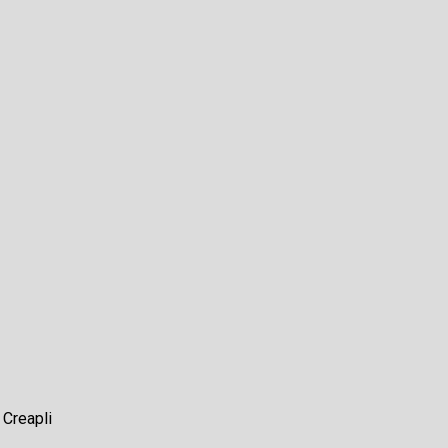
r
Creapli