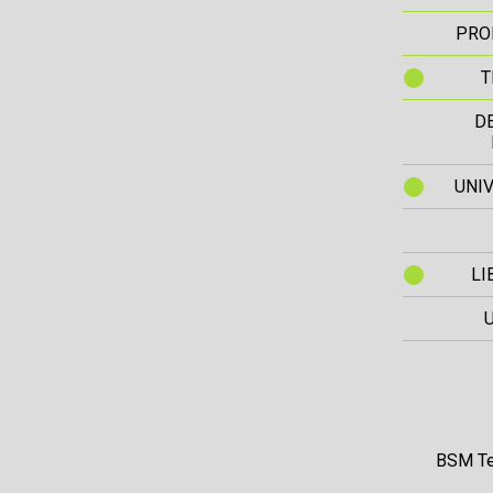
PRO
T
D
UNIV
LI
BSM Te