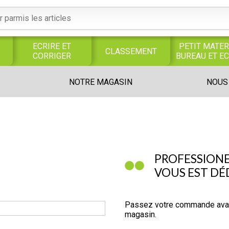
ECRIRE ET
PETIT MATER
CLASSEMENT
CORRIGER
BUREAU ET E
S
SERVICES
PRODUITS
TRAVAUX
NOTRE MAGASIN
NOUS
S
GENERAUX
ALIMENTAIRES
MANUELS
UNIVERS MAGASIN
PROFESSIONE
VOUS EST DÉD
Passez votre commande avant 
magasin.