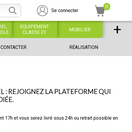
0
Se connecter
+
IEL
EQUIPEMENT
MOBILIER
COLE
CLASSE ET
BUREAU
DESSIN SCOLAIRE
UNIVERS PETITE
 CONTACTER
RÉALISATION
ET
ENFANCE
PROFESSIONNEL
L : REJOIGNEZ LA PLATEFORME QUI
IÉE.
17h et vous serez livré sous 24h ou retrait possible en