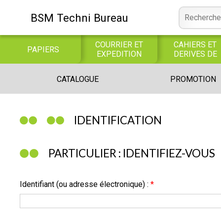
BSM Techni Bureau
COURRIER ET
CAHIERS ET
PAPIERS
EXPEDITION
DERIVES DE
PAPIER
CONSOMMABLE
BUREAUTIQUE
INFORMATIQUE
CATALOGUE
PROMOTION
INFORMATIQUE
JEUX
LIBRAIRIE CATALOGUE
IDENTIFICATION
PARTICULIER : IDENTIFIEZ-VOUS
Identifiant (ou adresse électronique) :
*