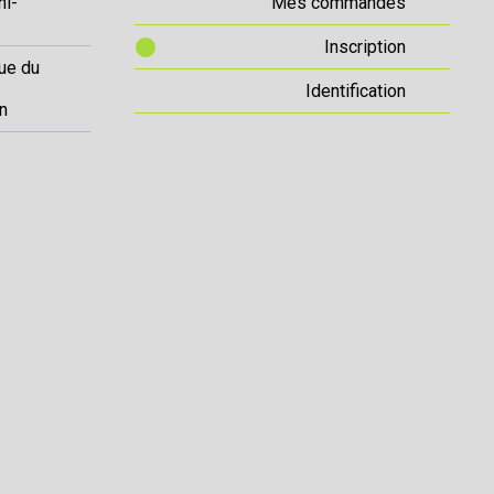
ni-
Mes commandes
Inscription
ue du
Identification
n