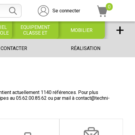
0
Se connecter
+
IEL
EQUIPEMENT
MOBILIER
COLE
CLASSE ET
BUREAU
DESSIN SCOLAIRE
UNIVERS PETITE
 CONTACTER
RÉALISATION
ET
ENFANCE
PROFESSIONNEL
ient actuellement 1140 références. Pour plus
uipes au
05.62.00.85.62
ou par mail à
contact@techni-