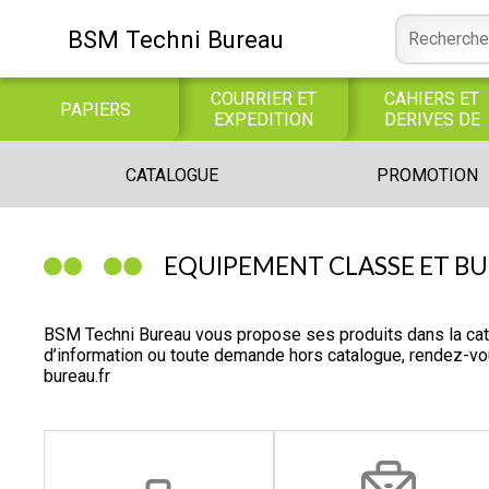
BSM Techni Bureau
COURRIER ET
CAHIERS ET
PAPIERS
EXPEDITION
DERIVES DE
PAPIER
CONSOMMABLE
BUREAUTIQUE
INFORMATIQUE
CATALOGUE
PROMOTION
INFORMATIQUE
JEUX
LIBRAIRIE CATALOGUE
EQUIPEMENT CLASSE ET B
BSM Techni Bureau vous propose ses produits dans la ca
d’information ou toute demande hors catalogue, rendez-v
bureau.fr