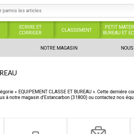
ECRIRE ET
PETIT MATER
CLASSEMENT
CORRIGER
BUREAU ET E
S
SERVICES
PRODUITS
TRAVAUX
NOTRE MAGASIN
NOUS
S
GENERAUX
ALIMENTAIRES
MANUELS
UNIVERS MAGASIN
UREAU
tégorie « EQUIPEMENT CLASSE ET BUREAU ». Cette dernière cont
ous à notre magasin d’Estancarbon (31800) ou contactez nos éq