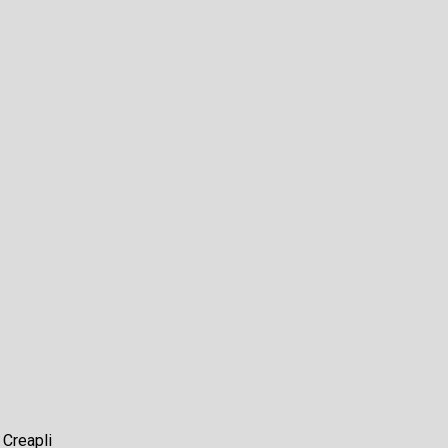
r
Creapli