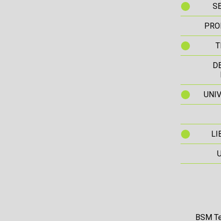
S
PRO
T
D
UNIV
LI
BSM Te