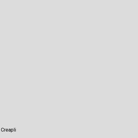
r
Creapli