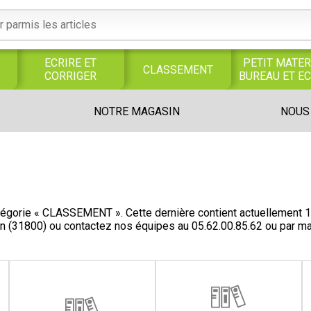
ECRIRE ET
PETIT MATER
CLASSEMENT
CORRIGER
BUREAU ET E
S
SERVICES
PRODUITS
TRAVAUX
NOTRE MAGASIN
NOUS
S
GENERAUX
ALIMENTAIRES
MANUELS
UNIVERS MAGASIN
égorie « CLASSEMENT ». Cette dernière contient actuellement 1
on (31800) ou contactez nos équipes au
05.62.00.85.62
ou par ma