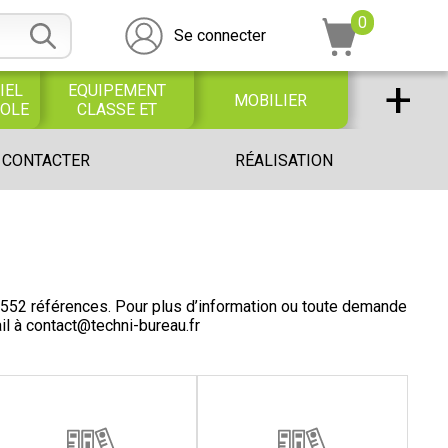
0
Se connecter
+
IEL
EQUIPEMENT
MOBILIER
COLE
CLASSE ET
BUREAU
DESSIN SCOLAIRE
UNIVERS PETITE
 CONTACTER
RÉALISATION
ET
ENFANCE
PROFESSIONNEL
552 références. Pour plus d’information ou toute demande
il à
contact@techni-bureau.fr