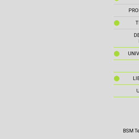
PRO
T
D
UNIV
LI
BSM Te